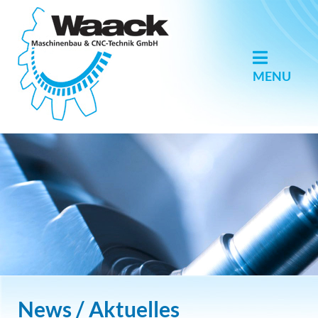
Skip
to
content
MENU
News / Aktuelles